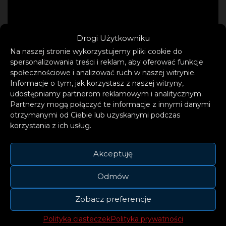
Drogi Użytkowniku
Na naszej stronie wykorzystujemy pliki cookie do
spersonalizowania treści i reklam, aby oferować funkcje
społecznościowe i analizować ruch w naszej witrynie.
Informacje o tym, jak korzystasz z naszej witryny,
udostępniamy partnerom reklamowym i analitycznym.
„Pieces” bliski jest już miana światowego
Partnerzy mogą połączyć te informacje z innymi danymi
fenomenu. Osiągnął ponad 108 milionów
otrzymanymi od Ciebie lub uzyskanymi podczas
korzystania z ich usług.
odtworzeń na Spotify i ponad 500 milionów
wyświetleń wideo. Pokrył się złotem w
Akceptuję
Niemczech, Szwajcarii, na Węgrzech i
Słowacji oraz podwójną platyną w RPA.
Odmów
W międzyczasie AVAION współpracował z
Zobacz preferencje
takimi artystami, jak SOMMA, Leony, Vize, Nu
Polityka ciasteczek
Polityka prywatności
Aspect i Goodboys. Artysta ma niespotykany