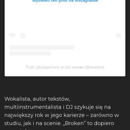
Wyświetl ten post na Instagramie
Post udostępniony przez 𝖆𝖛𝖆𝖎𝖔𝖓 (@avaiion)
Wokalista, autor tekstów,
multiinstrumentalista i DJ szykuje się na
największy rok w jego karierze – zarówno w
studiu, jak i na scenie. „Broken” to dopiero