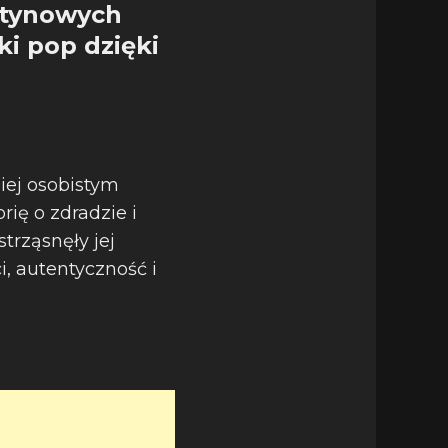
latynowych
ki pop dzięki
ziej osobistym
ię o zdradzie i
rząsnęły jej
, autentyczność i