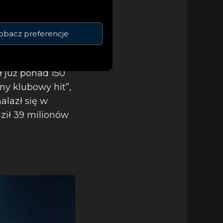
obacz preferencje
ód których znalazł
ł już ponad 150
ny klubowy hit”,
alazł się w
ził 39 milionów