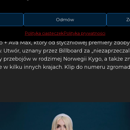
Odmów
Z
Polityka ciasteczek
Polityka prywatności
lejną odsłoną serii taneczno-popowych hitów, wśr
o + Ava Max, który od styczniowej premiery zdoby
 Utwór, uznany przez Billboard za „niezaprzeczal
sty przebojów w rodzimej Norwegii Kygo, a także zn
ce w kilku innych krajach. Klip do numeru zgromad