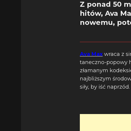
Z ponad 50 m
hitów, Ava Ma
nowemu, potę
Ava Max
wraca z si
taneczno-popowy hy
złamanym kodeksie
najbliższym środow
siły, by iść naprzód.