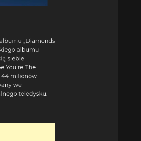
o albumu „Diamonds
nckiego albumu
ią siebie
be You’re The
ł 44 milionów
owany we
alnego teledysku.