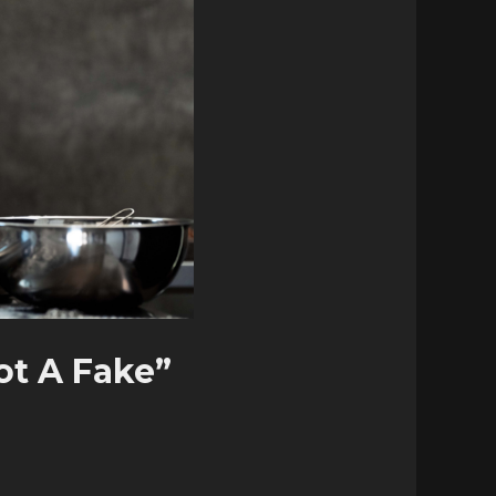
ot A Fake”