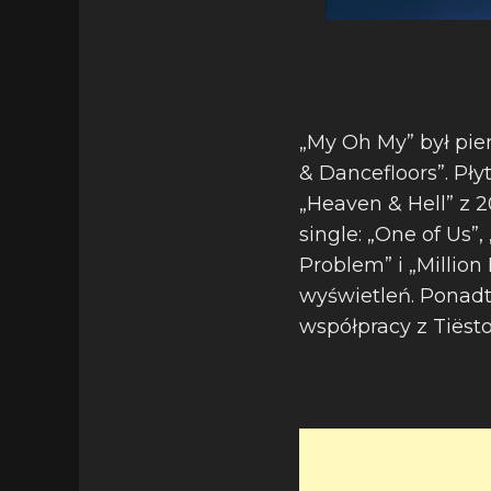
„My Oh My” był pi
& Dancefloors”. Pł
„Heaven & Hell” z 2
single: „One of Us”
Problem” i „Million
wyświetleń. Ponadt
współpracy z Tiëst