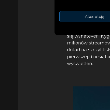
Akceptuję
„My Oh My” było ko
się „Whatever” Kyg
milionów streamów.
dotarł na szczyt li
pierwszej dziesiąt
wyświetleń.