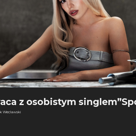
aca z osobistym singlem”Sp
k Weclawski