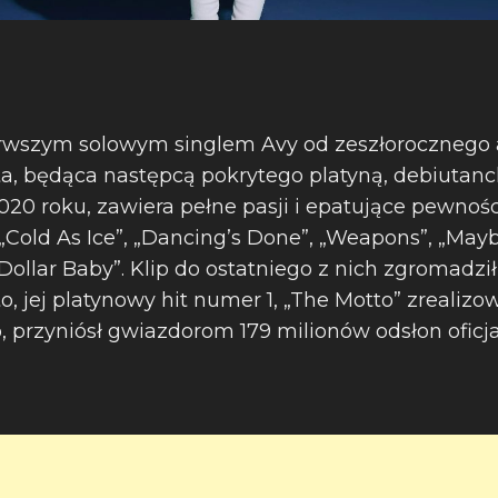
erwszym solowym singlem Avy od zeszłoroczneg
yta, będąca następcą pokrytego platyną, debiuta
020 roku, zawiera pełne pasji i epatujące pewnośc
, „Cold As Ice”, „Dancing’s Done”, „Weapons”, „May
 Dollar Baby”. Klip do ostatniego z nich zgromadzi
o, jej platynowy hit numer 1, „The Motto” zrealiz
o, przyniósł gwiazdorom 179 milionów odsłon oficj