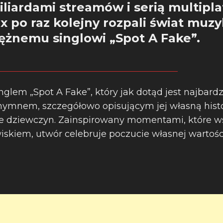
iliardami streamów i serią multip
x po raz kolejny rozpali świat muzy
żnemu singlowi „Spot A Fake”.
nglem „Spot A Fake”, który jak dotąd jest najbard
mnem, szczegółowo opisującym jej własną histor
 dziewczyn. Zainspirowany momentami, które wst
iskiem, utwór celebruje poczucie własnej wartości