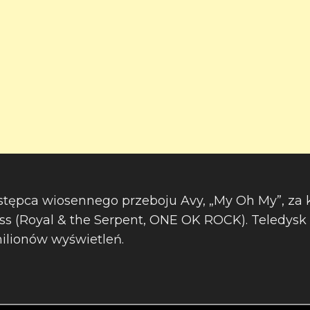
astępca wiosennego przeboju Avy, „My Oh My”, za
s (Royal & the Serpent, ONE OK ROCK). Teledysk 
milionów wyświetleń.