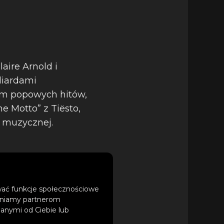
aire Arnold i
liardami
em popowych hitów,
e Motto” z Tiësto,
 muzycznej.
ować funkcje społecznościowe
tępniamy partnerom
anymi od Ciebie lub