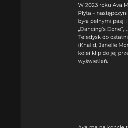
W 2023 roku Ava M
Płyta – następczyn
była pełnymi pasji i
„Dancing’s Done”, „
Teledysk do ostat
(Khalid, Janelle M
kolei klip do jej p
wyświetleń.
Ava ma na koncie t