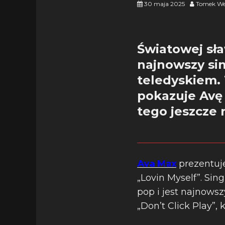
30 maja 2025
Tomek We
Światowej sł
najnowszy sin
teledyskiem. 
pokazuje Avę 
tego jeszcze n
Ava Max
prezentuj
„Lovin Myself”. S
pop i jest najnow
„Don’t Click Play”, 