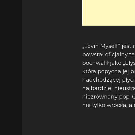
„Lovin Myself” jes
powstał oficjalny t
pochwalił jako „bły
która popycha jej b
nadchodzącej płyci
najbardziej nieustr
niezrównany pop. Od
nie tylko wróciła, a