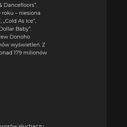
 Dancefloors”.
 roku – niesiona
 „Cold As Ice”,
Dollar Baby”.
drew Donoho
nów wyświetleń. Z
 ponad 179 milionów
utworów słuchaczy