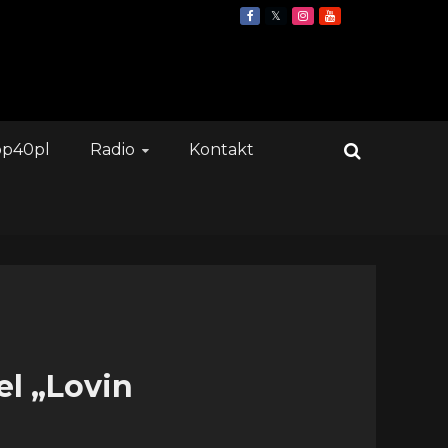
op40pl
Radio
Kontakt
el „Lovin