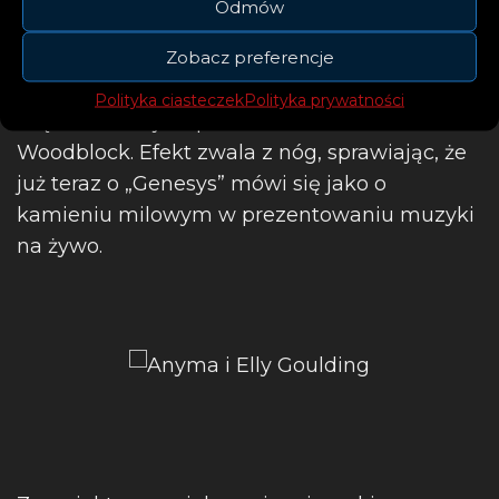
Odmów
artystyczny Alessio De Vecchi, producenci
Zobacz preferencje
wykonawczy Alexander Wessely (pełniący
także rolę scenografa) i Jacob Mühlrada. Za
Polityka ciasteczek
Polityka prywatności
część animacji odpowiadało studio
Woodblock. Efekt zwala z nóg, sprawiając, że
już teraz o „Genesys” mówi się jako o
kamieniu milowym w prezentowaniu muzyki
na żywo.