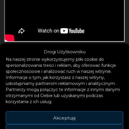
Drogi Użytkowniku
Na naszej stronie wykorzystujemy pliki cookie do
Anyma to łączący wiele dziedzin projekt
spersonalizowania treści i reklam, aby oferować funkcje
artystyczny, na czele którego stoi Matteo
społecznościowe i analizować ruch w naszej witrynie.
Informacje o tym, jak korzystasz z naszej witryny,
Milleri, poruszający się na fascynującym styku
udostępniamy partnerom reklamowym i analitycznym.
sztuki, technologii i muzyki. Artysta był
Partnerzy mogą połączyć te informacje z innymi danymi
pierwszym reprezentantem sceny
otrzymanymi od Ciebie lub uzyskanymi podczas
korzystania z ich usług.
elektronicznej, który zaprezentował się w
Sphere, występując z fascynującym,
Akceptuję
audiowizualnym projektem „Genesys”. W
realizacji wizji Matteo wspierali kierownik