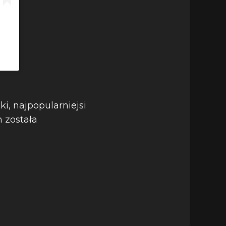
i, najpopularniejsi
h została