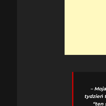
– Moj
tydzień 
“ten 