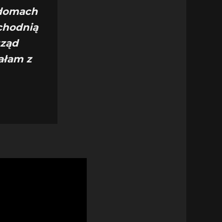
 domach
chodnią
sząd
ałam z