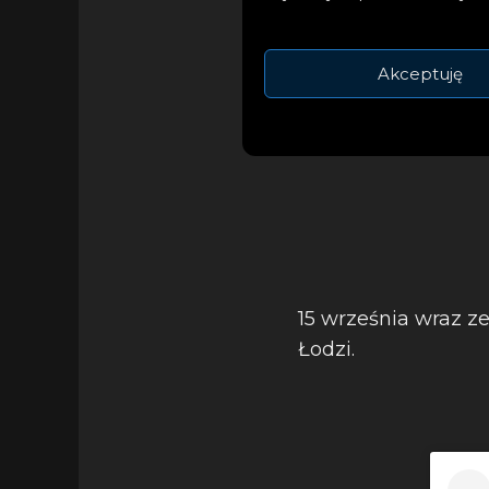
Młoda artystka to 
buntowniczka, czę
energię z muzyki
Akceptuję
15 września wraz z
Łodzi.