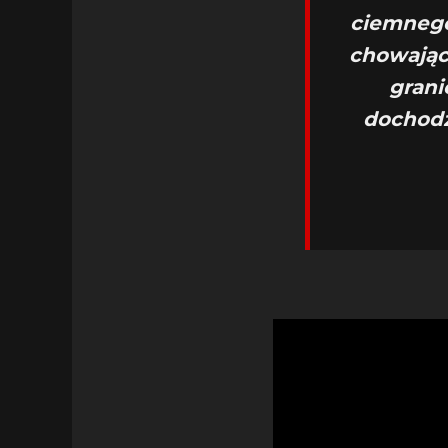
ciemnego
chowając
grani
dochodz