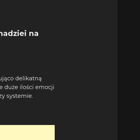
nadziei na
ująco delikatną
e duże ilości emocji
zy systemie.