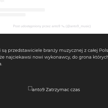
Post udostępniony przez anto9 🦦 (@anto9_music)
 są przedstawiciele branży muzycznej z całej Polsk
akże najciekawsi nowi wykonawcy, do grona któryc
.