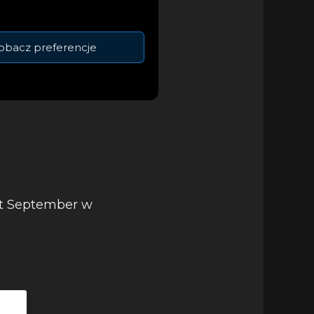
dczenia
iąca od zawsze
obacz preferencje
at September w