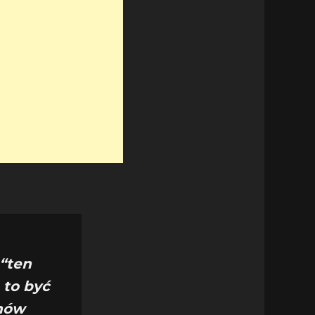
“ten
 to być
anów