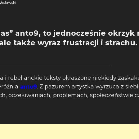
eclawski
as” anto9, to jednocześnie okrzyk 
ale także wyraz frustracji i strachu.
a i rebelianckie teksty okraszone niekiedy zaskak
yróżnia
anto9
. Z pazurem artystka wyrzuca z siebi
ach, oczekiwaniach, problemach, społeczeństwie c