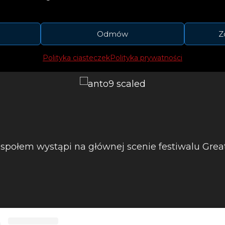
Antonina, z wykształcenia psycholożka, a z doświa
sto zmęczona obecnym porządkiem świata, czerp
Odmów
Z
Polityka ciasteczek
Polityka prywatności
espołem wystąpi na głównej scenie festiwalu Gre