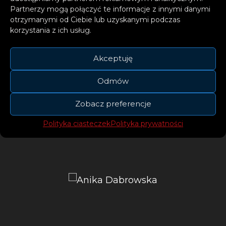
Partnerzy mogą połączyć te informacje z innymi danymi
otrzymanymi od Ciebie lub uzyskanymi podczas
korzystania z ich usług.
Akceptuję
Odmów
Singiel zapowiada drugą, autorską tym
Zobacz preferencje
razem płytę, ciągle rozwijającej się
Polityka ciasteczek
Polityka prywatności
muzycznie AniKi.