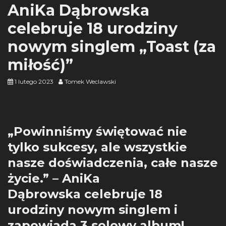
AniKa Dąbrowska
celebruje 18 urodziny
nowym singlem „Toast (za
miłość)”
1 lutego 2023
Tomek Weclawski
„Powinniśmy świętować nie
tylko sukcesy, ale wszystkie
nasze doświadczenia, całe nasze
życie.” – AniKa
Dąbrowska celebruje 18
urodziny nowym singlem i
zapowiada 3 solowy album!