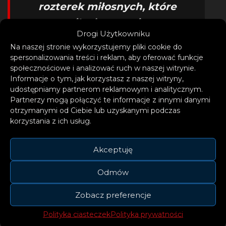
rozterek miłosnych, które
sprawiły, że teraz jestem
Drogi Użytkowniku
silniejsza.”
Na naszej stronie wykorzystujemy pliki cookie do
spersonalizowania treści i reklam, aby oferować funkcje
– opowiada o mojej zmianie,
społecznościowe i analizować ruch w naszej witrynie.
Informacje o tym, jak korzystasz z naszej witryny,
wejściu w dorosłość,
udostępniamy partnerom reklamowym i analitycznym.
zapomnieniu o tym, co było
Partnerzy mogą połączyć te informacje z innymi danymi
otrzymanymi od Ciebie lub uzyskanymi podczas
złe.
korzystania z ich usług.
Akceptuję
Odmów
Zobacz preferencje
Polityka ciasteczek
Polityka prywatności
W swoich piosenkach AniKa chce