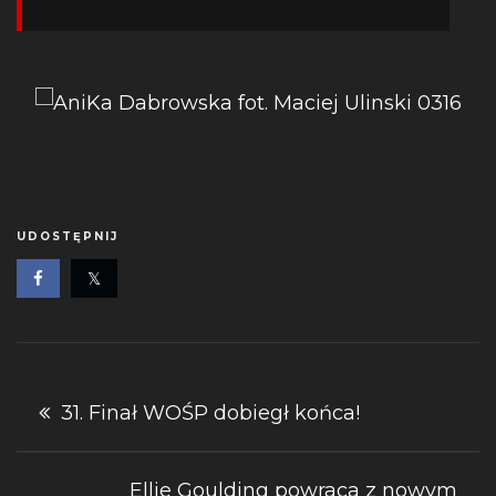
UDOSTĘPNIJ
Nawigacja
31. Finał WOŚP dobiegł końca!
wpisu
Ellie Goulding powraca z nowym