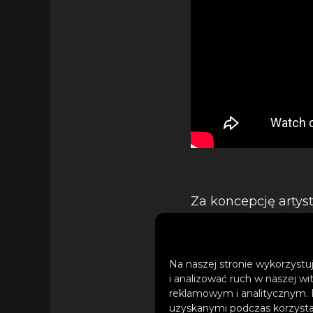
Za koncepcję artys
za swoje autorskie p
nagrodzony statuetk
artystów, w różnych
Na naszej stronie wykorzystuj
otrzymała tytuł Zło
i analizować ruch w naszej wi
reklamowym i analitycznym. 
się na określonych
uzyskanymi podczas korzystan