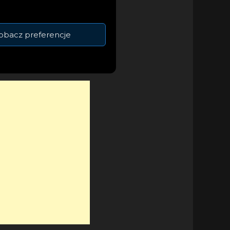
mentuje z
jekcie ,,Spacer po
obacz preferencje