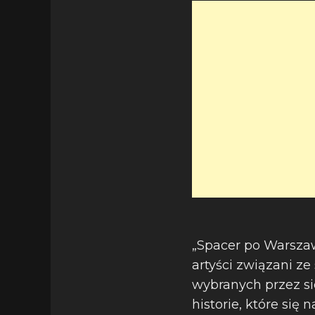
„Spacer po Warszaw
artyści związani ze
wybranych przez si
historie, które się