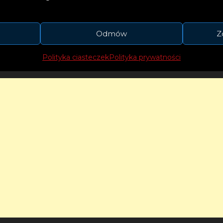
ce alternatywnej czy hip-hopie. Stale też ekspery
kterem kompozycji, co na pewno usłyszymy w pro
Odmów
Z
Polityka ciasteczek
Polityka prywatności