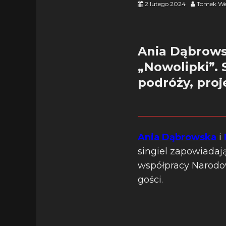
2 lutego 2024
Tomek We
Ania Dąbrows
„Nowolipki”. 
podróży, pro
Ania Dąbrowska
i
singiel zapowiadaj
współpracy Narodo
gości.