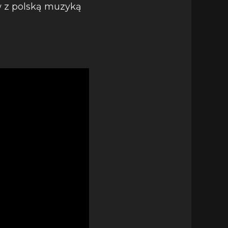
w z polską muzyką