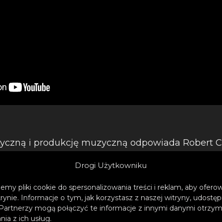
tyczną i produkcję muzyczną odpowiada Robert Cic
łyty ,,Smack” i ,,Dirty Sun”, kolejno w 2019 i 2021 r
Drogi Użytkowniku
ą Fryderyka. Uczestniczył w blisko stu nagraniac
 rolach: od kompozytora po instrumentalistę, a cz
emy pliki cookie do spersonalizowania treści i reklam, aby ofer
tej lub Platynowej Płyty. W swojej działalności mu
trynie. Informacje o tym, jak korzystasz z naszej witryny, udos
Partnerzy mogą połączyć te informacje z innymi danymi otrzym
 gatunkach muzycznych, z równą łatwością porus
ia z ich usług.