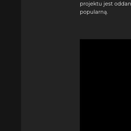
projektu jest odda
popularną.