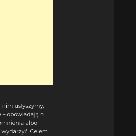
a nim usłyszymy,
e – opowiadają o
pomnienia albo
ły wydarzyć. Celem