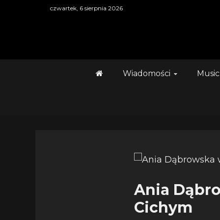
Skip
czwartek, 6 sierpnia 2026
to
content
Wiadomości
Music
Ania Dąbr
Cichym