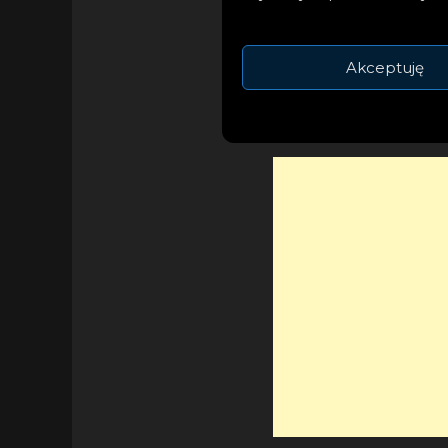
popie, rocku, muzy
brzmieniem i chara
Warszawie’’.
Akceptuję