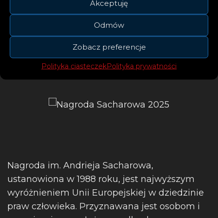
Akceptuję
Uroczyste wręczenie nagrody, której
Odmów
wartość wynosi 50 tys. euro, zaplanowano
Zobacz preferencje
na 16 grudnia w Strasburgu.
Polityka ciasteczek
Polityka prywatności
Nagroda im. Andrieja Sacharowa,
ustanowiona w 1988 roku, jest najwyższym
wyróżnieniem Unii Europejskiej w dziedzinie
praw człowieka. Przyznawana jest osobom i