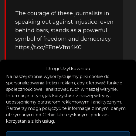
The courage of these journalists in
speaking out against injustice, even
behind bars, stands as a powerful
symbol of freedom and democracy.
https://t.co/FFneVfm4K0
— Roberta Metsola
Drogi Użytkowniku
(@EP_President)
October 22, 2025
Na naszej stronie wykorzystujemy pliki cookie do
spersonalizowania treści i reklam, aby oferować funkcje
społecznościowe i analizować ruch w naszej witrynie.
Informacje o tym, jak korzystasz z naszej witryny,
Laureata wybrała Konferencja
udostępniamy partnerom reklamowym i analitycznym.
Partnerzy mogą połączyć te informacje z innymi danymi
Przewodniczących PE, w skład której
otrzymanymi od Ciebie lub uzyskanymi podczas
wchodzą przewodnicząca europarlamentu
korzystania z ich usług.
Roberta Metsola oraz liderzy grup
politycznych.