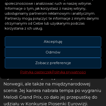
społecznościowe i analizować ruch w naszej witrynie.
Informacje o tym, jak korzystasz z naszej witryny,
udostępniamy partnerom reklamowym i analitycznym.
Partnerzy mogą połączyć te informacje z innymi danymi
otrzymanymi od Ciebie lub uzyskanymi podczas
korzystania z ich usług.
Akceptuję
Odmów
Zobacz preferencje
Pomimo krótkiej kariery Alessandra zdążyła
Polityka ciasteczek
Polityka prywatności
wyraźnie zaznaczyć się już nie tylko w
Norwegii, ale także na międzynarodowej
scenie. Jej kariera nabrała tempa po wygraniu
Melodi Grand Prix, co dało jej przepustkę do
udziału w Konkursie Piosenki Eurowizji.