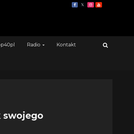
op40pl
Radio
Kontakt
k swojego