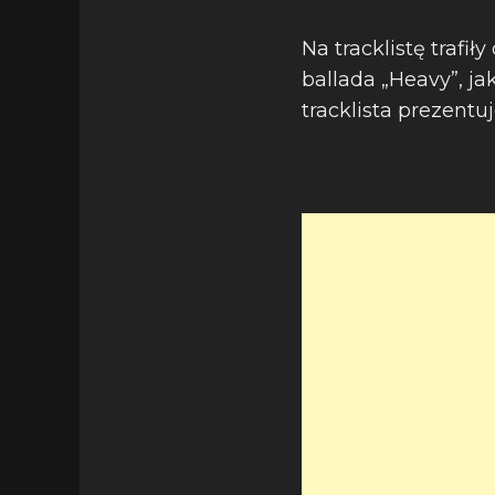
Na tracklistę trafi
ballada „Heavy”, j
tracklista prezentu