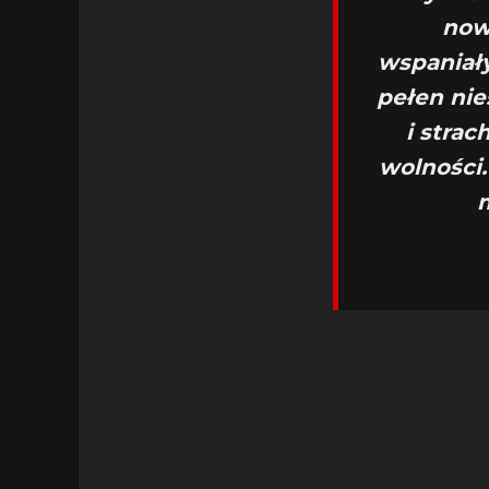
now
wspaniały
pełen nie
i strac
wolności.