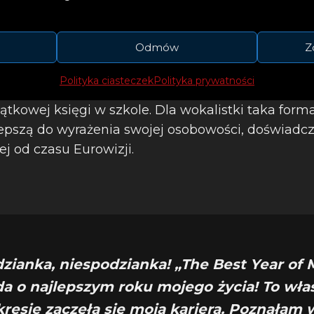
y Life” to kronika tego, co wydarzyło się w życiu A
Odmów
Z
 rollerocaster emocji, odkrywanie samej siebie – t
ży w muzycznej formie. Alessandra odpowiada ni
Polityka ciasteczek
Polityka prywatności
zualną. Kolaże towarzyszące wydawnictwu przypo
tkowej księgi w szkole. Dla wokalistki taka forma 
epszą do wyrażenia swojej osobowości, doświadcz
ej od czasu Eurowizji.
zianka, niespodzianka! „The Best Year of 
a o najlepszym roku mojego życia! To wła
resie zaczęła się moja kariera. Poznałam 