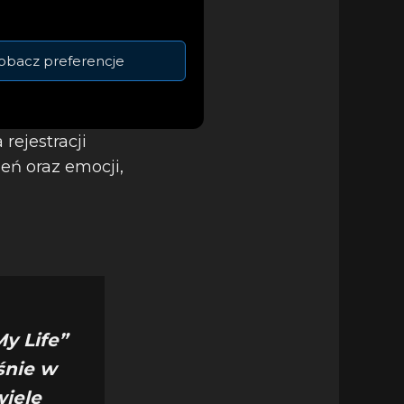
lessandry.
obacz preferencje
o zapis jej
e tylko za warstwę
minają wycinki z
rejestracji
eń oraz emocji,
My Life”
śnie w
wiele