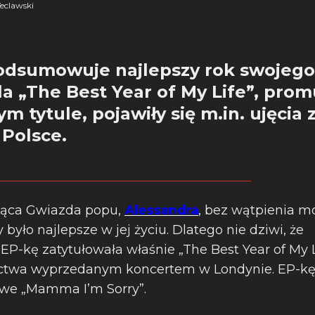
eclawski
odsumowuje najlepszy rok swojego ż
la „The Best Year of My Life”, pro
 tytule, pojawiły się m.in. ujęcia 
 Polsce.
ąca Gwiazda popu,
Alessandra
, bez wątpienia mo
 było najlepsze w jej życiu. Dlatego nie dziwi, że
P-kę zatytułowała właśnie „The Best Year of My Li
twa wyprzedanym koncertem w Londynie. EP-kę 
owe „Mamma I’m Sorry”.