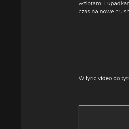
wzlotami i upadka
czas na nowe crush
W lyric video do ty