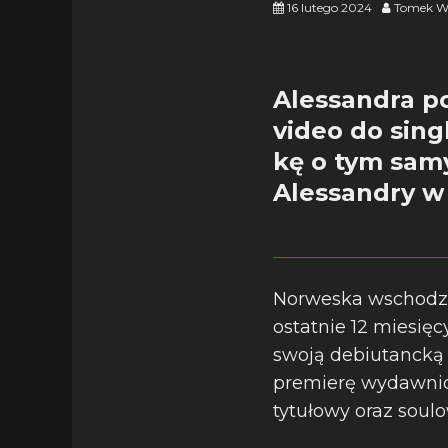
16 lutego 2024
Tomek W
Alessandra p
video do sing
kę o tym samym
Alessandry w
Norweska wschodz
ostatnie 12 miesięcy
swoją debiutancką E
premierę wydawnic
tytułowy oraz soul