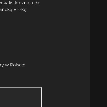
kalistka znalazła
tancką EP-kę.
ry w Polsce: