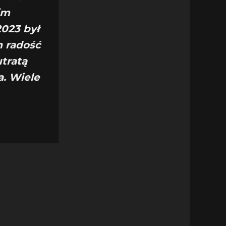
im
2023 był
m radość
utratą
a. Wiele