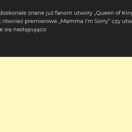
ły doskonale znane już fanom utwory „Queen of Kings
ak również premierowe „Mamma I’m Sorry” czy utwó
je się następująco: