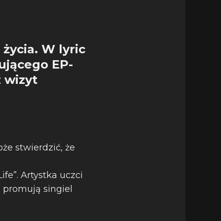
ycia. W lyric
mującego EP-
z wizyt
że stwierdzić, że
fe”. Artystka uczci
promują singiel