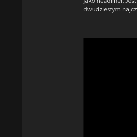
jako headliner. Je
dwudziestym najczę