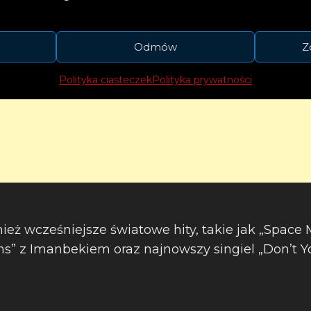
Odmów
Z
Polityka ciasteczek
Polityka prywatności
ież wcześniejsze światowe hity, takie jak „Space
s” z Imanbekiem oraz najnowszy singiel „Don’t 