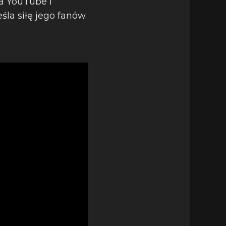
a YouTube i
la siłę jego fanów.