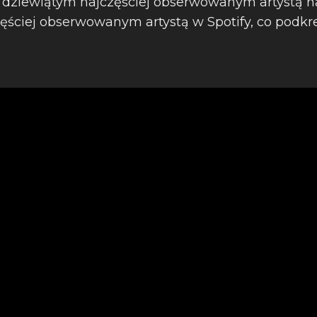
st dziewiątym najczęściej obserwowanym artystą n
ściej obserwowanym artystą w Spotify, co podkreś