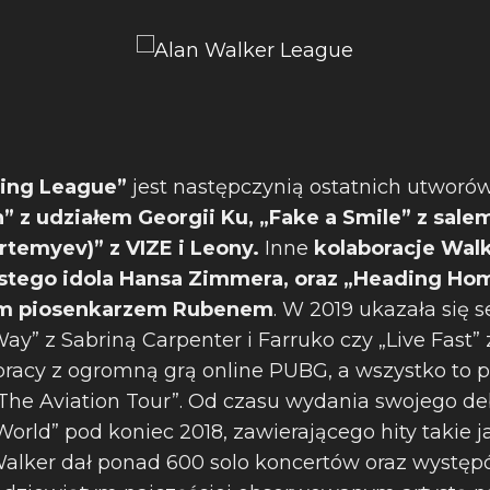
ing League”
jest następczynią ostatnich utworó
n”
z udziałem Georgii Ku, „Fake a Smile” z salem
temyev)” z VIZE i Leony.
Inne
kolaboracje Wal
stego idola Hansa Zimmera,
oraz „Heading Ho
im piosenkarzem Rubenem
. W 2019 ukazała się s
Way” z Sabriną Carpenter i Farruko czy „Live Fast
racy z ogromną grą online PUBG, a wszystko to 
„The Aviation Tour”. Od czasu wydania swojego d
orld” pod koniec 2018, zawierającego hity takie j
, Walker dał ponad 600 solo koncertów oraz występ