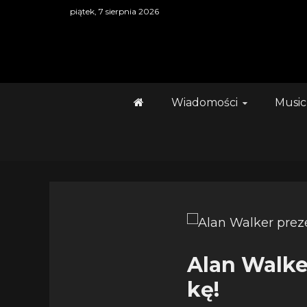
Skip
piątek, 7 sierpnia 2026
to
content
Wiadomości
Music
Alan Walke
kę!