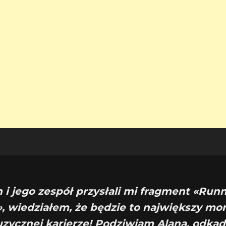
n i jego zespół przysłali mi fragment «Run
», wiedziałem, że będzie to największy m
zycznej karierze! Podziwiam Alana, odką