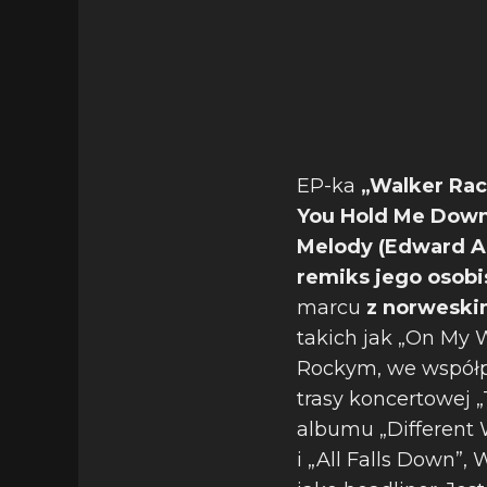
EP-ka
„Walker Rac
You Hold Me Dow
Melody (Edward Ar
remiks jego osobi
marcu
z norwesk
takich jak „On My 
Rockym, we współp
trasy koncertowej 
albumu „Different W
i „All Falls Down”