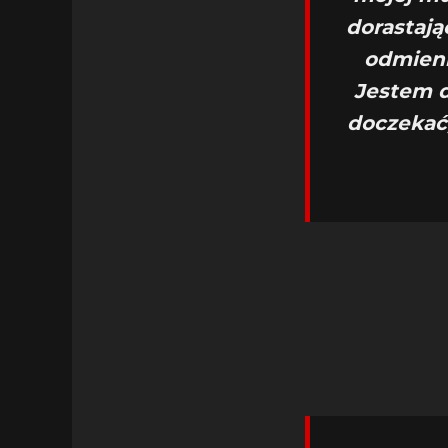
dorastają
odmieni
Jestem d
doczekać