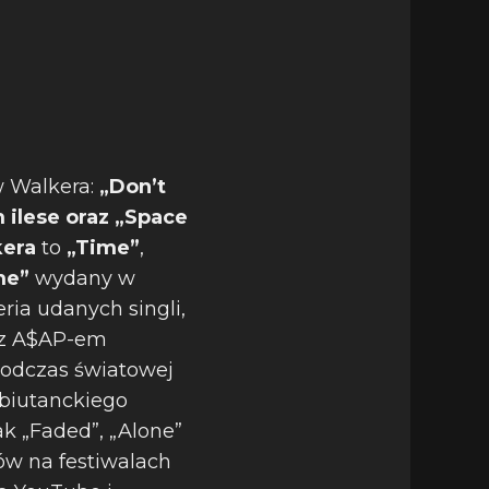
w Walkera:
„Don’t
 ilese oraz „Space
kera
to
„Time”
,
me”
wydany w
eria udanych singli,
” z A$AP-em
podczas światowej
ebiutanckiego
ak „Faded”, „Alone”
ów na festiwalach