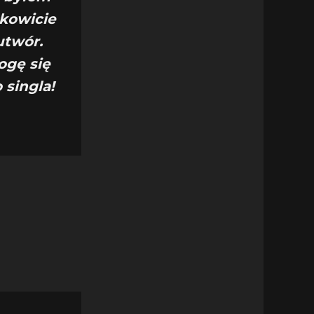
łkowicie
utwór.
ogę się
 singla!