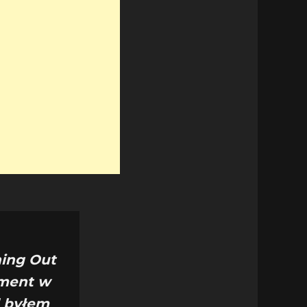
ning Out
oment w
d byłem