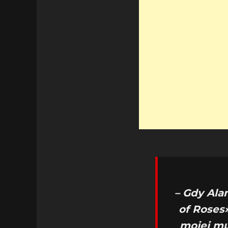
– Gdy Ala
of Roses
mojej mu