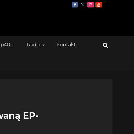
op40pl
Radio
Kontakt
waną EP-