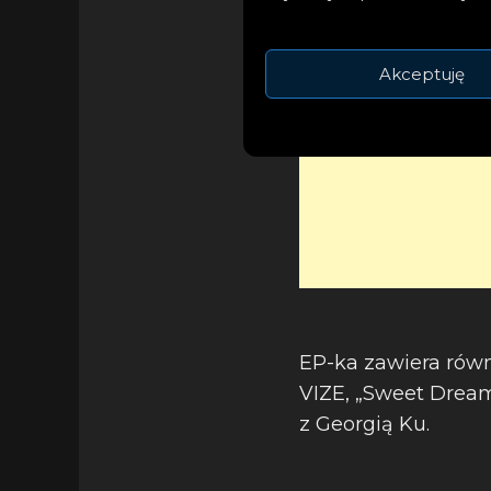
Akceptuję
EP-ka zawiera równ
VIZE, „Sweet Dream
z Georgią Ku.