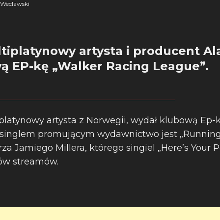
Weclawski
tiplatynowy artysta i producent A
ą EP-kę „Walker Racing League”.
iplatynowy artysta z Norwegii, wydał klubową Ep-
singlem promującym wydawnictwo jest „Running 
a Jamiego Millera, którego singiel „Here’s Your 
nów streamów.