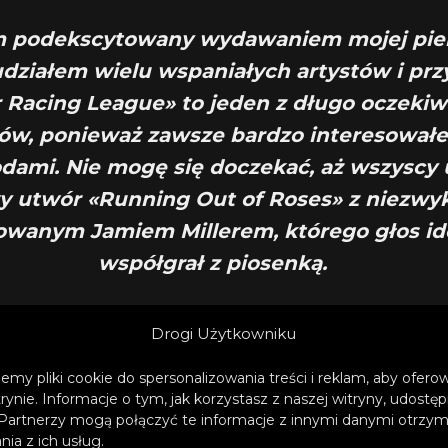
m podekscytowany wydawaniem mojej pie
udziałem wielu wspaniałych artystów i przy
 Racing League» to jeden z długo oczeki
tów, ponieważ zawsze bardzo interesował
ami. Nie mogę się doczekać, aż wszyscy 
 utwór «Running Out of Roses» z niezwy
owanym Jamiem Millerem, którego głos id
współgrał z piosenką.
– opowiada Alan Walker
Drogi Użytkowniku
emy pliki cookie do spersonalizowania treści i reklam, aby ofer
trynie. Informacje o tym, jak korzystasz z naszej witryny, udos
Partnerzy mogą połączyć te informacje z innymi danymi otrzym
ia z ich usług.