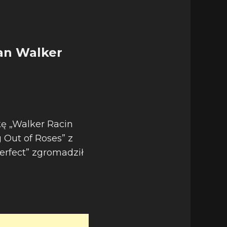
lan Walker
kę „Walker Racin
Out of Roses” z
Perfect” zgromadził