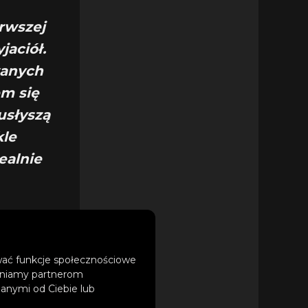
rwszej
jaciół.
wanych
em się
usłyszą
kle
ealnie
ować funkcje społecznościowe
tępniamy partnerom
anymi od Ciebie lub