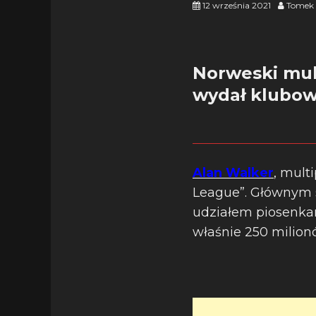
12 września 2021
Tomek 
Norweski mul
wydał klubow
Alan Walker
, mult
League”. Głównym 
udziałem piosenkarz
właśnie 250 milio