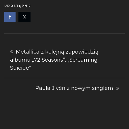
UDOSTĘPNIJ
Nawigacja
Metallica z kolejną zapowiedzią
albumu „72 Seasons”: „Screaming
wpisu
Suicide”
Paula Jivén z nowym singlem